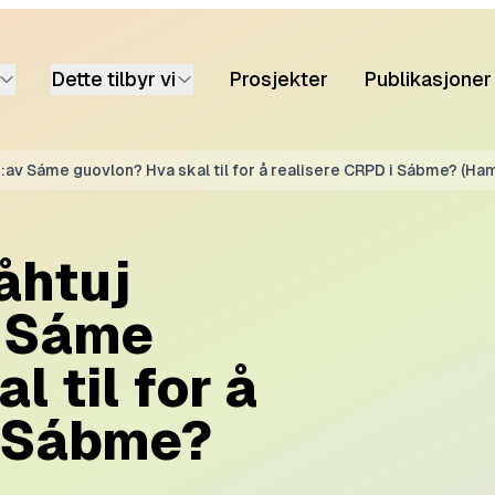
Dette tilbyr vi
Prosjekter
Publikasjoner
:av Sáme guovlon? Hva skal til for å realisere CRPD i Sábme? (Ha
åhtuj
v Sáme
 til for å
i Sábme?