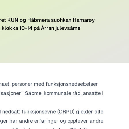
nteret KUN og Hábmera suohkan Hamarøy
, klokka 10-14 på Árran julevsáme
emaet, personer med funksjonsnedsettelser
sasjoner i Sábme, kommunale råd, ansatte i
d nedsatt funksjonsevne (CRPD) gjelder alle
ger har andre erfaringer og opplever andre