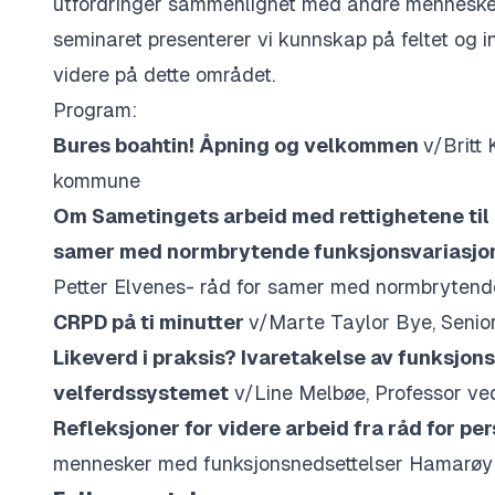
utfordringer sammenlignet med andre mennesker
seminaret presenterer vi kunnskap på feltet og i
videre på dette området.
Program:
Bures boahtin! Åpning og velkommen
v/Britt 
kommune
Om Sametingets arbeid med rettighetene til
samer med normbrytende funksjonsvariasjo
Petter Elvenes- råd for samer med normbrytend
CRPD på ti minutter
v/
Marte Taylor Bye, Senior
Likeverd i praksis? Ivaretakelse av funksjon
velferdssystemet
v/Line Melbøe, Professor ved
Refleksjoner for videre arbeid fra råd for 
mennesker med funksjonsnedsettelser Hamarø