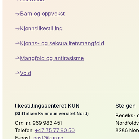
Barn og oppvekst
Kjønnslikestilling
Kjønns- og seksualitetsmangfold
Mangfold og antirasisme
Vold
likestillingssenteret KUN
Steigen
(Stiftelsen Kvinneuniversitet Nord)
Besøks- 
Org. nr. 969 983 451
Nordfoldv
Telefon:
+47 75 77 90 50
8286 Nor
E-post:
post@kun.no