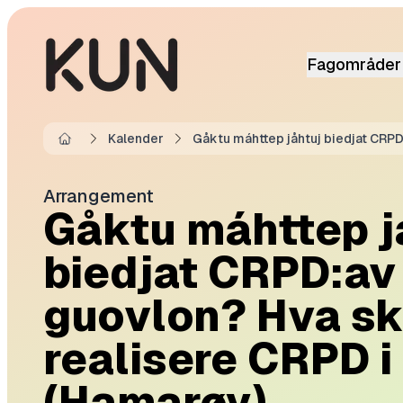
Fagområder
Kalender
Gåktu máhttep jåhtuj biedjat CRPD
Home
Arrangement
Gåktu máhttep j
biedjat CRPD:a
guovlon? Hva skal
realisere CRPD 
(Hamarøy)