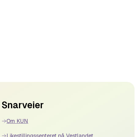
Snarveier
Om KUN
Likestillingssenteret på Vestlandet