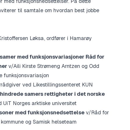
 med funksjonsnedsettelser. På dette
nviterer til samtale om hvordan best jobbe
Kristoffersen Løksa, ordfører i Hamarøy
 samer med funksjonsvariasjoner Råd for
ner
v/
Aili Kirste Strømeng Arntzen og Odd
e funksjonsvariasjon
rådgiver ved Likestillingssenteret KUN
shindrede samers rettigheter i det norske
 UiT Norges arktiske universitet
personer med funksjonsnedsettelse
v/
Råd for
y kommune og
Samisk helseteam