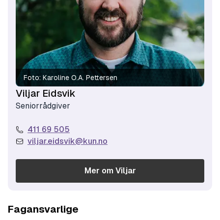
Foto:
Karoline O.A. Pettersen
Viljar Eidsvik
Seniorrådgiver
411 69 505
viljar.eidsvik@kun.no
Mer om
Viljar
Fagansvarlige