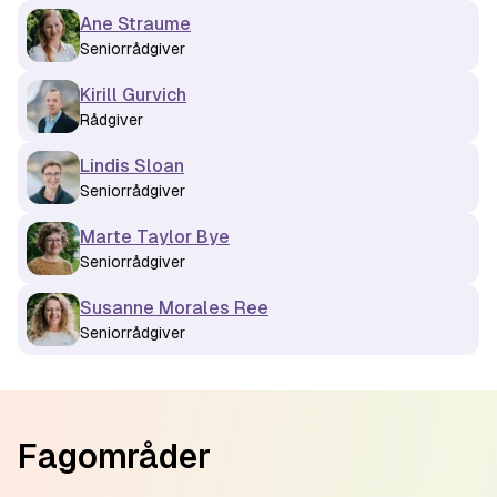
Ane Straume
Seniorrådgiver
Kirill Gurvich
Rådgiver
Lindis Sloan
Seniorrådgiver
Marte Taylor Bye
Seniorrådgiver
Susanne Morales Ree
Seniorrådgiver
Footer
Fagområder