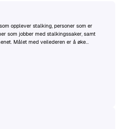
 som opplever stalking, personer som er
oner som jobber med stalkingssaker, samt
 er å øke
, hvem som rammes og hvordan, hvem er