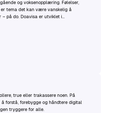
egående og voksenopplæring. Følelser,
ng er tema det kan være vanskelig å
– på do. Doavisa er utviklet i
tsforening og Norske kvinners
ollere, true eller trakassere noen. På
å forstå, forebygge og håndtere digital
en tryggere for alle.