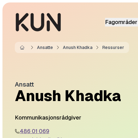
Fagområder
Ansatte
Anush Khadka
Ressurser
Home
Ansatt
Anush Khadka
Kommunikasjonsrådgiver
486 01 069