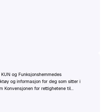
eret KUN og Funksjonshemmedes
tøy og informasjon for deg som sitter i
 Konvensjonen for rettighetene til
er finner du tips og råd til hvordan