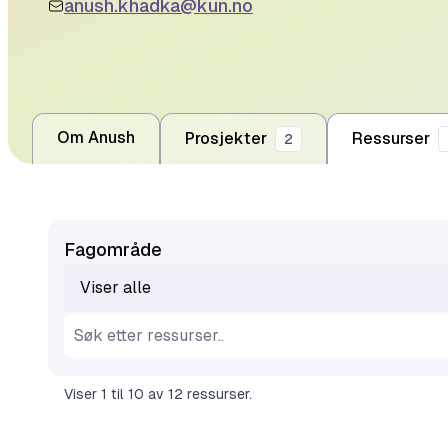
anush.khadka@kun.no
Om Anush
Prosjekter
Ressurser
2
Fagområde
Viser alle
Viser
1
til
10
av
12
ressurser
.