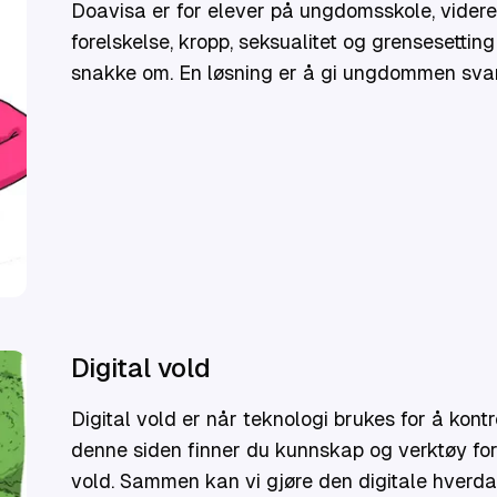
Doavisa er for elever på ungdomsskole, vider
forelskelse, kropp, seksualitet og grensesetti
snakke om. En løsning er å gi ungdommen svar 
samarbeid med Steinkjer unge kvinners sanite
sanitetsforening.
Digital vold
Digital vold er når teknologi brukes for å kontr
denne siden finner du kunnskap og verktøy for 
vold. Sammen kan vi gjøre den digitale hverdag