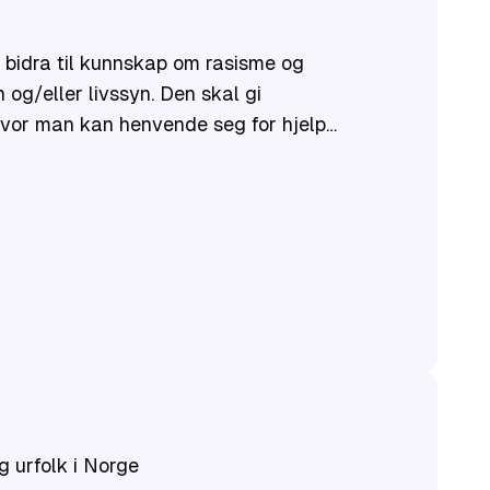
l bidra til kunnskap om rasisme og
n og/eller livssyn. Den skal gi
hvor man kan henvende seg for hjelp
 type rasisme og diskriminering.
 urfolk i Norge