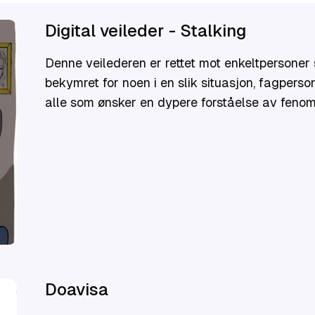
Digital veileder - Stalking
Denne veilederen er rettet mot enkeltpersoner
bekymret for noen i en slik situasjon, fagpers
alle som ønsker en dypere forståelse av fenomenet. Målet med veilederen
kunnskapen om stalking – hva det innebærer
utøvere, og hvor man kan søke hjelp.
Doavisa