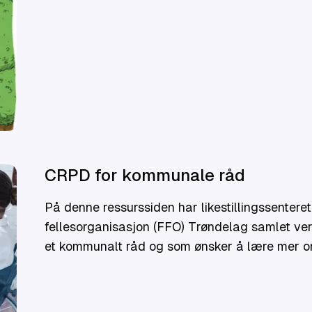
CRPD for kommunale råd
På denne ressurssiden har likestillingssent
fellesorganisasjon (FFO) Trøndelag samlet verk
et kommunalt råd og som ønsker å lære mer om
mennesker med nedsatt funksjonsevne(CRPD). H
dere kan bruke CRPD i rådsarbeidet.