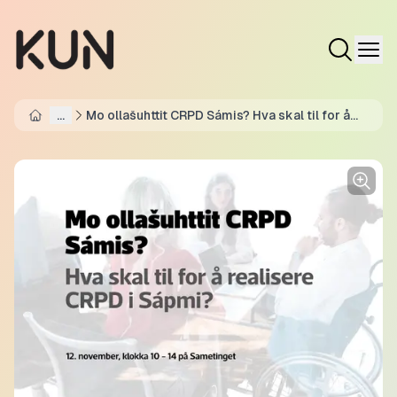
...
Mo ollašuhttit CRPD Sámis? Hva skal til for å
Home
realisere CRPD i Sápmi? (Karasjok)