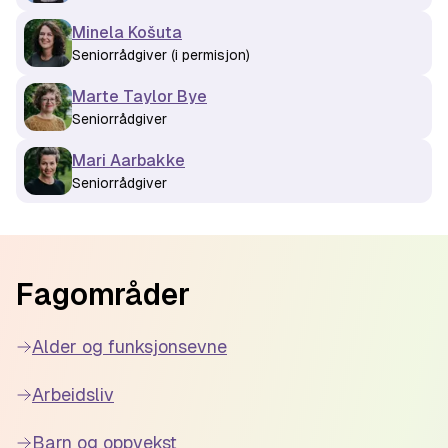
Minela Košuta
Seniorrådgiver (i permisjon)
Marte Taylor Bye
Seniorrådgiver
Mari Aarbakke
Seniorrådgiver
Footer
Fagområder
Alder og funksjonsevne
Arbeidsliv
Barn og oppvekst