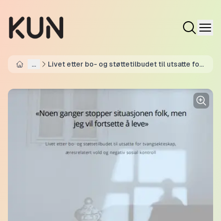
...
Livet etter bo- og støttetilbudet til utsatte for
Home
tvangsekteskap, æresrelatert vold og negativ
sosial kontroll