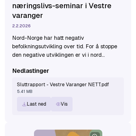
næringslivs-seminar i Vestre
varanger
2.2.2026
Nord-Norge har hatt negativ
befolkningsutvikling over tid. For å stoppe
den negative utviklingen er vi i nord
avhengig av innvandring ifølge prognoser.
Nedlastinger
Hva skal til for at folk vil bli boende? Og
hva krever det av lokalsamfunnene? Dette
Sluttrapport - Vestre Varanger NETT.pdf
har Likestillingssenteret KUN og Vestre
5.41 MB
Varanger Bygdevekst samarbeidet om i
Last ned
Vis
kommunene Tana, Nesseby, Berlevåg og
Båtsfjord fra mai til desember 2025.