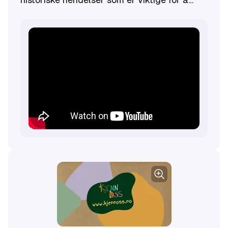
forstå historien vår og dens konsekvenser.
Hvis klassen trenger tilrettelegging, så
finnes det også video uten lydfil, og kun
lydfil.