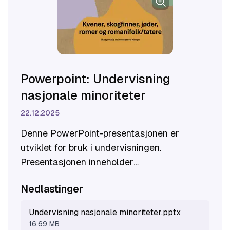
Powerpoint: Undervisning
nasjonale minoriteter
22.12.2025
Denne PowerPoint-presentasjonen er
utviklet for bruk i undervisningen.
Presentasjonen inneholder
bakgrunnsinformasjon om nasjonale
Nedlastinger
minoriteter i Norge, forslag til oppgaver for
elevene og informasjon til lærer i
Undervisning nasjonale minoriteter.pptx
presentasjonens notater.
16.69 MB