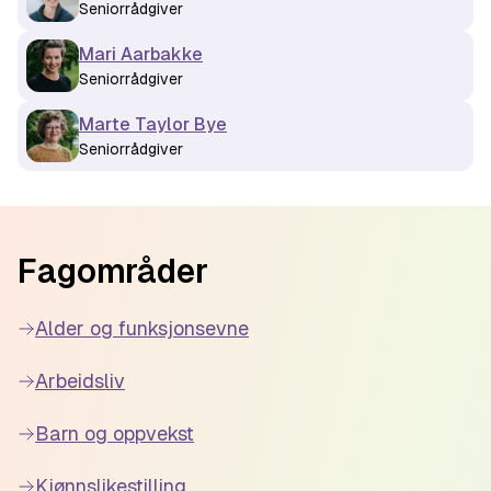
Seniorrådgiver
Mari Aarbakke
Seniorrådgiver
Marte Taylor Bye
Seniorrådgiver
Footer
Fagområder
Alder og funksjonsevne
Arbeidsliv
Barn og oppvekst
Kjønnslikestilling