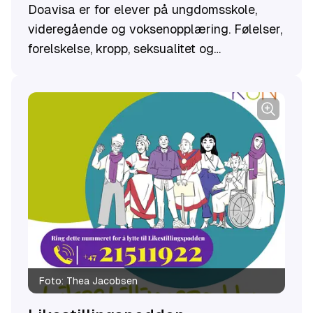
Doavisa er for elever på ungdomsskole,
videregående og voksenopplæring. Følelser,
forelskelse, kropp, seksualitet og
grensesetting er tema det kan være
vanskelig å snakke om. En løsning er å gi
ungdommen svar – på do. Doavisa er
utviklet i samarbeid med Steinkjer unge
kvinners sanitetsforening og Norske
kvinners sanitetsforening.
Foto:
Thea Jacobsen