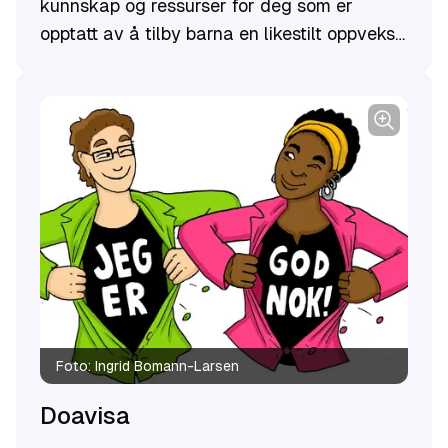
kunnskap og ressurser for deg som er
opptatt av å tilby barna en likestilt oppvekst,
enten du jobber i barnehage, skole eller har
barn selv.
Foto:
Ingrid Bomann-Larsen
Doavisa