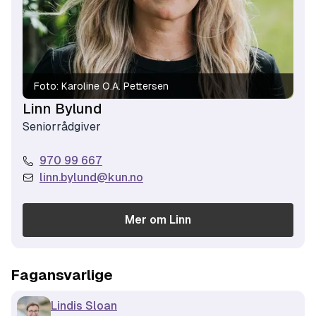
Foto:
Karoline O.A. Pettersen
Linn Bylund
Seniorrådgiver
970 99 667
linn.bylund@kun.no
Mer om
Linn
Fagansvarlige
Lindis Sloan