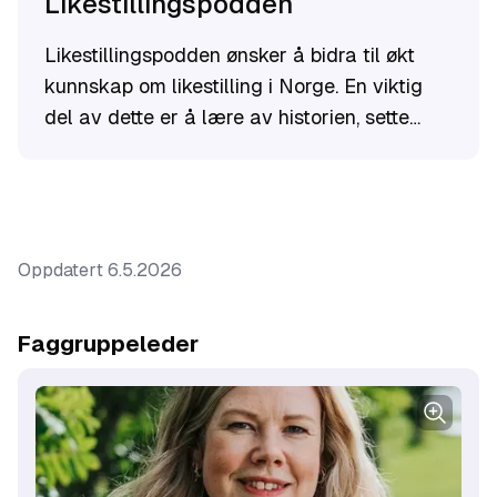
Likestillingspodden
Likestillingspodden ønsker å bidra til økt
kunnskap om likestilling i Norge. En viktig
del av dette er å lære av historien, sette
søkelyset på dagsaktuelle
likestillingstemaer og omsette store temaer
til praktisk handling. Du finner
Likestillingspodden på de fleste
Oppdatert
6.5.2026
podcastplatformer som feks. Anchor, Apple
Podcasts, Spotify, Overcast, Pocket Casts
og RadioPublic.
Faggruppeleder