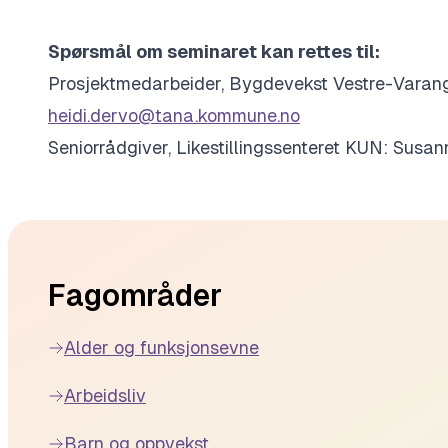
Spørsmål om seminaret kan rettes til:
Prosjektmedarbeider, Bygdevekst Vestre-Varang
heidi.dervo@tana.kommune.no
Seniorrådgiver, Likestillingssenteret KUN: Sus
Footer
Fagområder
Alder og funksjonsevne
Arbeidsliv
Barn og oppvekst