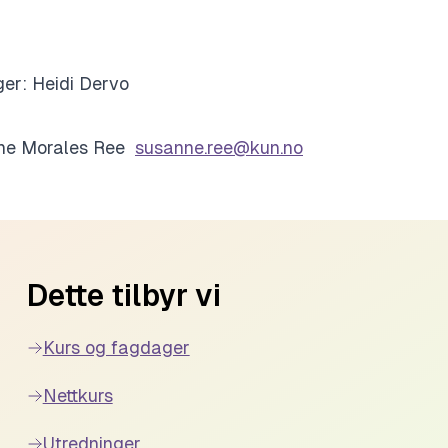
er: Heidi Dervo
anne Morales Ree
susanne.ree@kun.no
Dette tilbyr vi
Kurs og fagdager
Nettkurs
Utredninger