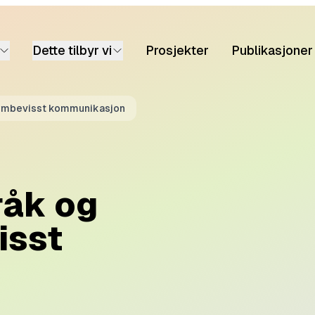
Dette tilbyr vi
Prosjekter
Publikasjoner
normbevisst kommunikasjon
råk og
isst