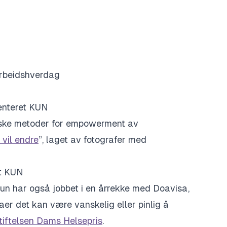
 arbeidshverdag
senteret KUN
iske metoder for empowerment av
 vil endre
”, laget av fotografer med
ret KUN
un har også jobbet i en årrekke med Doavisa,
er det kan være vanskelig eller pinlig å
tiftelsen Dams Helsepris
.