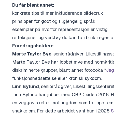
Du får blant annet:
konkrete tips til mer inkluderende bildebruk
prinsipper for godt og tilgjengelig språk
eksempler på hvorfor representasjon er viktig
refleksjoner og verktøy du kan ta i bruk i egen
Foredragsholdere
Marte Taylor Bye
, seniorrådgiver, Likestillings
Marte Taylor Bye har jobbet mye med normkrit
diskriminerte grupper, blant annet fotoboka “
Jeg
funksjonsnedsettelse eller kronisk sykdom.
Linn Bylund
, seniorrådgiver, Likestillingssente
Linn Bylund har jobbet med CRPD siden 2018. H
en veggavis rettet mot ungdom som tar opp tema
snakke om. For dette arbeidet vant hun i 2025
S