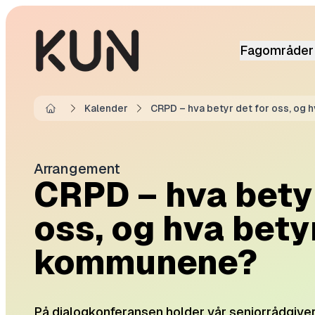
Fagområder
Kalender
CRPD – hva betyr det for oss, og
Home
Arrangement
CRPD – hva betyr
oss, og hva bety
kommunene?
På dialogkonferansen holder vår seniorrådgiver