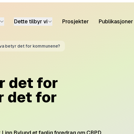
Dette tilbyr vi
Prosjekter
Publikasjoner
 hva betyr det for kommunene?
 det for
r det for
 Linn Bylund et faglig foredrag om CRPD