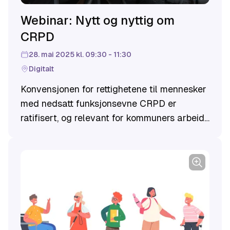
Webinar: Nytt og nyttig om
CRPD
28. mai 2025 kl. 09:30 - 11:30
Digitalt
Konvensjonen for rettighetene til mennesker
med nedsatt funksjonsevne CRPD er
ratifisert, og relevant for kommuners arbeid
på alle samfunnsområder. 28. mai inviteres
kommuneansatte og folkevalgte i Nordland
til webinar om CRPD i kommunene, hvor vi
står i dag og eksempler på hvordan
konvensjonen kan realiseres i praksis.