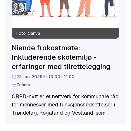
Foto:
Canva
Niende frokostmøte:
Inkluderende skolemiljø -
erfaringer med tilrettelegging
22. mai 2025 kl. 10:00 - 11:00
Teams
CRPD-nytt er et nettverk for kommunale råd
for mennesker med funksjonsnedsettelser i
Trøndelag, Rogaland og Vestland, som
drives av FFO Trøndelag i samarbeid med
Likestillingssenteret KUN.