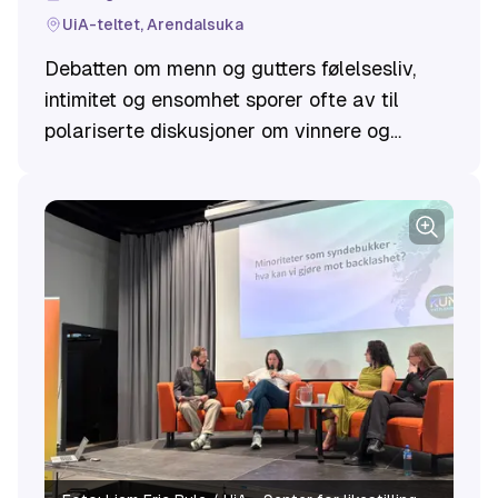
UiA-teltet, Arendalsuka
Debatten om menn og gutters følelsesliv,
intimitet og ensomhet sporer ofte av til
polariserte diskusjoner om vinnere og
tapere på datingmarkedet. Som konsekvens
blir samtalen lite nyansert og redusert til en
fremstilling om hvem som har tilgang til sex
eller ikke. Samtidig ser vi en økende
bekymring for de som står uten nære
relasjoner og familie.