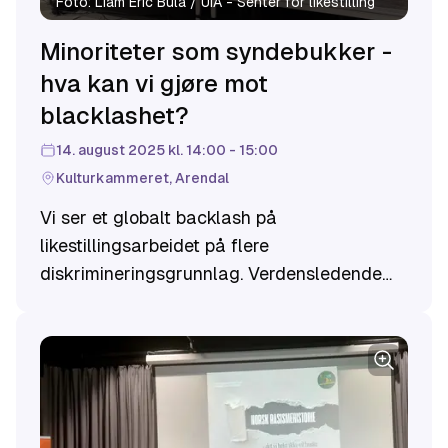
Foto:
Liam Eric Bula / UiA - Senter for likestilling
Minoriteter som syndebukker -
hva kan vi gjøre mot
blacklashet?
14. august 2025 kl. 14:00 - 15:00
Kulturkammeret, Arendal
Vi ser et globalt backlash på
likestillingsarbeidet på flere
diskrimineringsgrunnlag. Verdensledende
politikere som Donald Trump og Vladimir
Putin gjør skeive og etniske minoriteter til
syndebukker for økonomisk nedgang og
samfunnsproblem. Også i Norge ser vi
negative tendenser, blant annet at negative
ytringer mot minoriteter på nett øker.