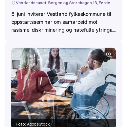
Vestlandshuset, Bergen og Storehagen 1B, Førde
6. juni inviterer Vestland fylkeskommune til
oppstartsseminar om samarbeid mot
rasisme, diskriminering og hatefulle ytringar
med ønskje om å starte dette viktige
arbeidet saman med deg som ønskjer å
bidra.
Foto:
AdobeStock