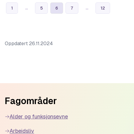
...
...
1
5
6
7
12
Oppdatert
26.11.2024
Footer
Fagområder
Alder og funksjonsevne
Arbeidsliv