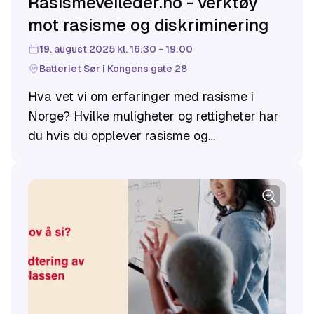
Rasismeveileder.no - verktøy
mot rasisme og diskriminering
19. august 2025 kl. 16:30 - 19:00
Batteriet Sør i Kongens gate 28
Hva vet vi om erfaringer med rasisme i
Norge? Hvilke muligheter og rettigheter har
du hvis du opplever rasisme og
diskriminering? Hvordan kan vi jobbe for å
forebygge og håndtere at ansatte opplever
fordommer og rasisme fra kunder, kolleger
og ledelse?