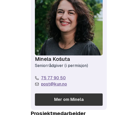
Minela Košuta
Seniorrådgiver (i permisjon)
75 77 90 50
post@kun.no
Mer om
Minela
Prosjektmedarbeider