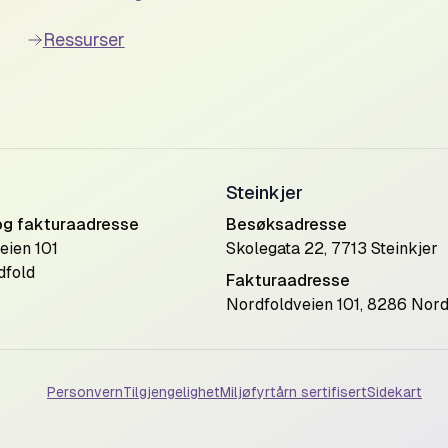
Ressurser
Steinkjer
og fakturaadresse
Besøksadresse
eien 101
Skolegata 22, 7713 Steinkjer
dfold
Fakturaadresse
Nordfoldveien 101, 8286 Nord
Personvern
Tilgjengelighet
Miljøfyrtårn sertifisert
Sidekart