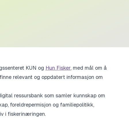
ingssenteret KUN og
Hun Fisker
, med mål om å
å finne relevant og oppdatert informasjon om
igital ressursbank som samler kunnskap om
skap
, f
oreldrepermisjon og familiepolitikk
,
iv i fiskerinæringen.