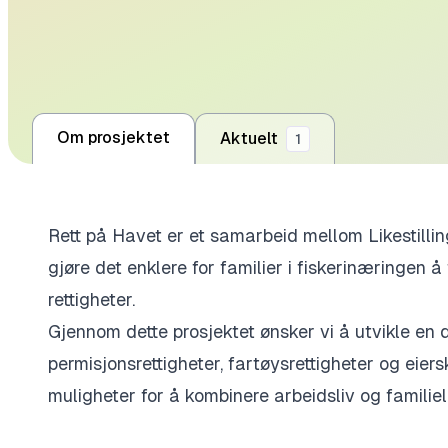
Om prosjektet
Aktuelt
1
Rett på Havet er et samarbeid mellom Likestill
gjøre det enklere for familier i fiskerinæringen 
rettigheter.
Gjennom dette prosjektet
ønsker vi å utvikle
en d
p
ermisjonsrettigheter
, f
artøysrettigheter og eier
m
uligheter for å kombinere arbeidsliv og familiel