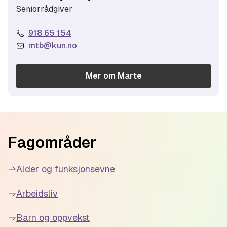
Seniorrådgiver
918 65 154
mtb@kun.no
Mer om
Marte
Footer
Fagområder
Alder og funksjonsevne
Arbeidsliv
Barn og oppvekst