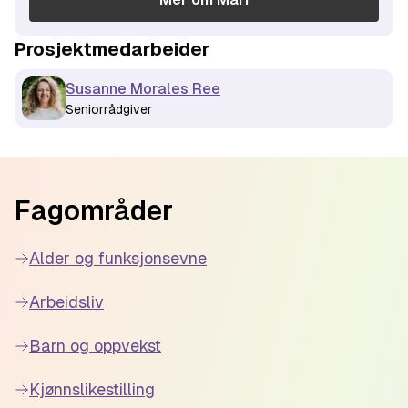
Prosjektmedarbeider
Susanne Morales Ree
Seniorrådgiver
Footer
Fagområder
Alder og funksjonsevne
Arbeidsliv
Barn og oppvekst
Kjønnslikestilling