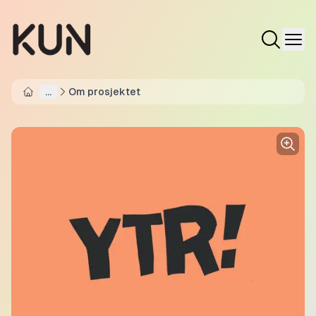
...
Om prosjektet
Home