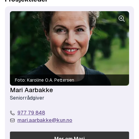
Foto:
Karoline O.A. Pettersen
Mari Aarbakke
Seniorrådgiver
977 79 848
mari.aarbakke@kun.no
Mer om
Mari