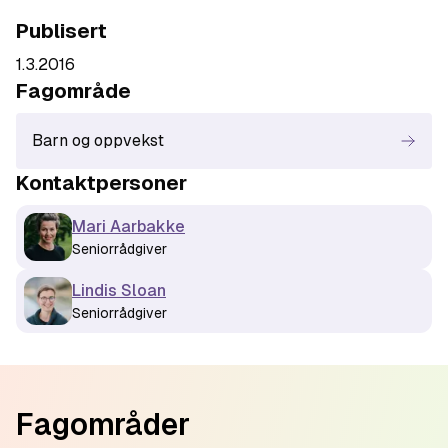
Publisert
1.3.2016
Fagområde
Barn og oppvekst
Kontaktperson
er
Mari Aarbakke
Seniorrådgiver
Lindis Sloan
Seniorrådgiver
Footer
Fagområder