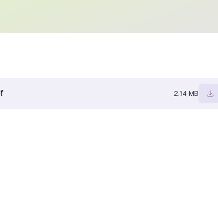
f
2.14 MB
Las