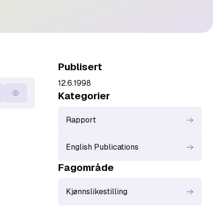
Publisert
12.6.1998
Kategori
er
t ned
Vis
Rapport
English Publications
Fagområde
Kjønnslikestilling