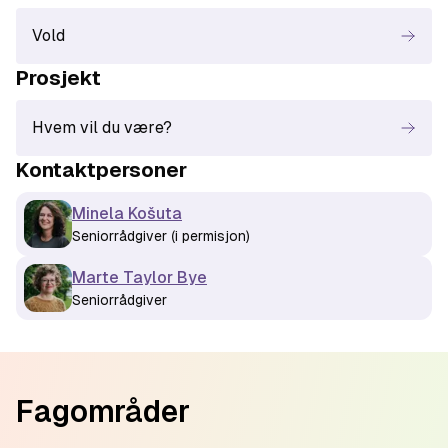
Vold
Prosjekt
Hvem vil du være?
Kontaktperson
er
Minela Košuta
Seniorrådgiver (i permisjon)
Marte Taylor Bye
Seniorrådgiver
Footer
Fagområder