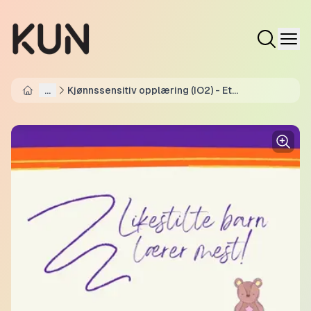
...
Kjønnssensitiv opplæring (IO2) - Et
Home
selvstudiekurs for førskolelærere