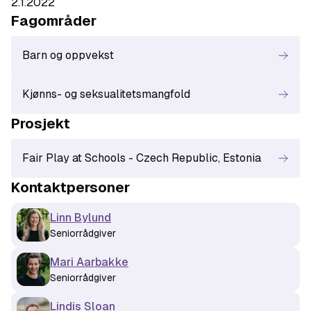
2.1.2022
Fagområde
r
Barn og oppvekst
Kjønns- og seksualitetsmangfold
Prosjekt
Fair Play at Schools - Czech Republic, Estonia
Kontaktperson
er
Linn Bylund
Seniorrådgiver
Mari Aarbakke
Seniorrådgiver
Lindis Sloan