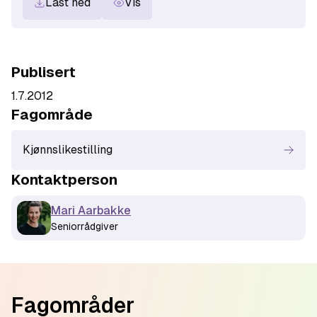
Last ned
Vis
Publisert
1.7.2012
Fagområde
Kjønnslikestilling
Kontaktperson
Mari Aarbakke
Seniorrådgiver
Footer
Fagområder