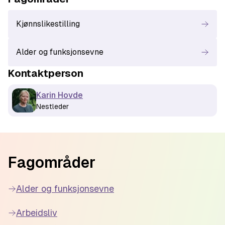
Kjønnslikestilling
Alder og funksjonsevne
Kontaktperson
Karin Hovde
Nestleder
Footer
Fagområder
Alder og funksjonsevne
Arbeidsliv