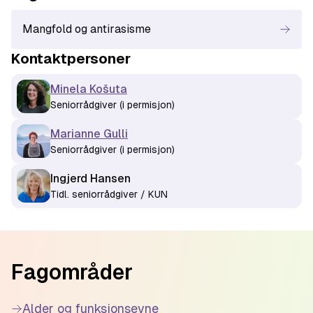
Mangfold og antirasisme
Kontaktperson
er
Minela Košuta
Seniorrådgiver (i permisjon)
Marianne Gulli
Seniorrådgiver (i permisjon)
Ingjerd Hansen
Tidl. seniorrådgiver / KUN
Footer
Fagområder
Alder og funksjonsevne