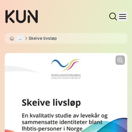
...
Skeive livsløp
Home