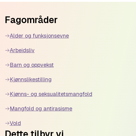
Footer
Fagområder
Alder og funksjonsevne
Arbeidsliv
Barn og oppvekst
Kjønnslikestilling
Kjønns- og seksualitetsmangfold
Mangfold og antirasisme
Vold
Dette tilbyr vi