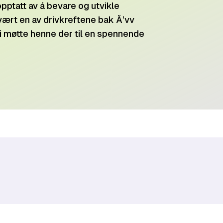
pptatt av å bevare og utvikle
 vært en av drivkreftene bak Ä’vv
i møtte henne der til en spennende