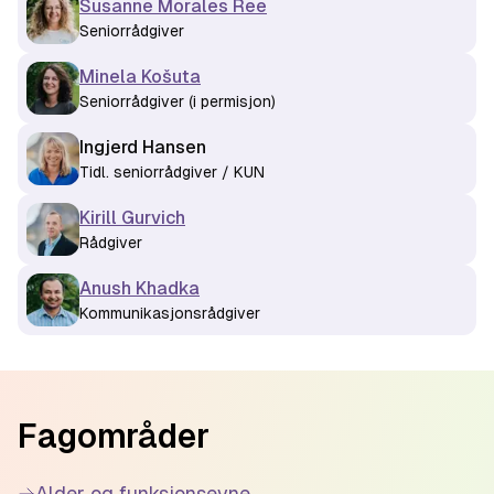
Susanne Morales Ree
Seniorrådgiver
Minela Košuta
Seniorrådgiver (i permisjon)
Ingjerd Hansen
Tidl. seniorrådgiver / KUN
Kirill Gurvich
Rådgiver
Anush Khadka
Kommunikasjonsrådgiver
Footer
Fagområder
Alder og funksjonsevne