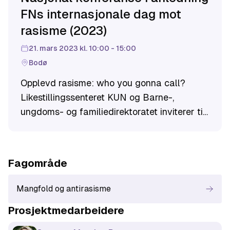
FNs internasjonale dag mot
rasisme (2023)
21. mars 2023 kl. 10:00 - 15:00
Bodø
Opplevd rasisme: who you gonna call?
Likestillingssenteret KUN og Barne-,
ungdoms- og familiedirektoratet inviterer til
nasjonal konferanse i anledning FN sin
internasjonale dag mot rasisme på Ramsalt
Hotel Bodø den 21. mars.
Fagområde
Mangfold og antirasisme
Prosjektmedarbeider
e