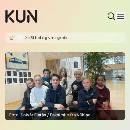
...
«Si hei og vær grei»
Home
Foto:
Solvår Flatås / Faksimile fra NRK.no