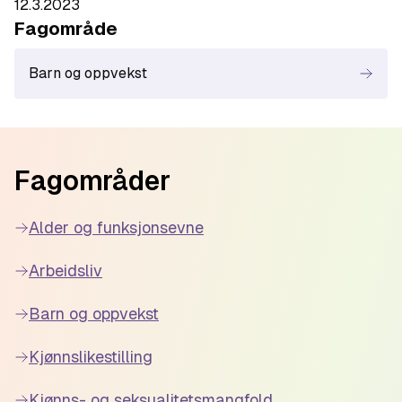
12.3.2023
Fagområde
Barn og oppvekst
Footer
Fagområder
Alder og funksjonsevne
Arbeidsliv
Barn og oppvekst
Kjønnslikestilling
Kjønns- og seksualitetsmangfold