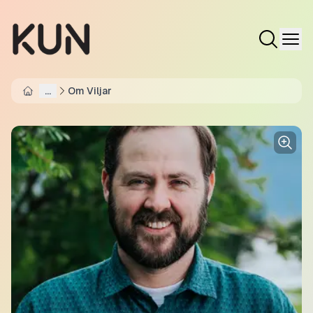
...
Om Viljar
Home