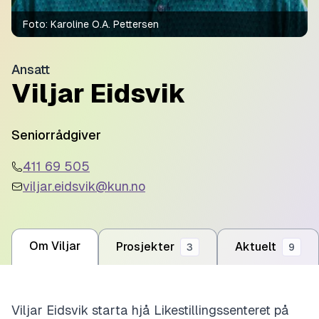
Foto:
Karoline O.A. Pettersen
Ansatt
Viljar Eidsvik
Seniorrådgiver
411 69 505
viljar.eidsvik@kun.no
Om Viljar
Prosjekter
Aktuelt
3
9
Viljar Eidsvik starta hjå Likestillingssenteret på