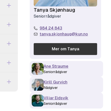
Tanya Skjønhaug
Seniorrådgiver
984 24 843
tanya.skjonhaug@kun.no
Mer om
Tanya
Ane Straume
Seniorrådgiver
Kirill Gurvich
Rådgiver
Viljar Eidsvik
Seniorrådgiver