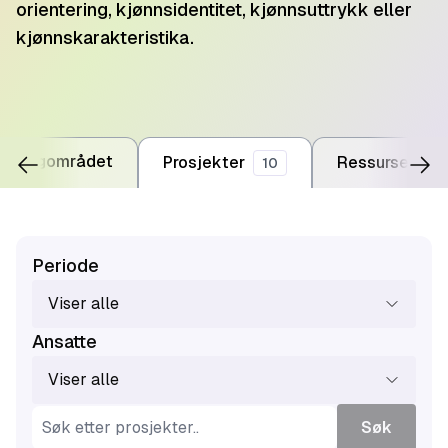
orientering, kjønnsidentitet, kjønnsuttrykk eller
kjønnskarakteristika.
m fagområdet
Prosjekter
Ressurser
10
3
Periode
Viser alle
Ansatte
Viser alle
Søk