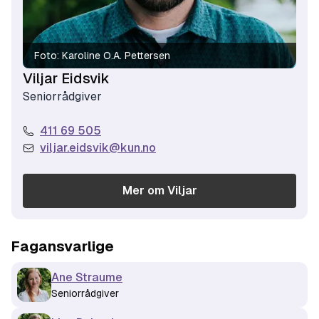
Foto:
Karoline O.A. Pettersen
Viljar Eidsvik
Seniorrådgiver
411 69 505
viljar.eidsvik@kun.no
Mer om
Viljar
Fagansvarlige
Ane Straume
Seniorrådgiver