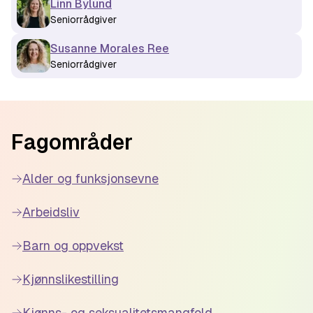
Linn Bylund
Seniorrådgiver
Susanne Morales Ree
Seniorrådgiver
Footer
Fagområder
Alder og funksjonsevne
Arbeidsliv
Barn og oppvekst
Kjønnslikestilling
Kjønns- og seksualitetsmangfold