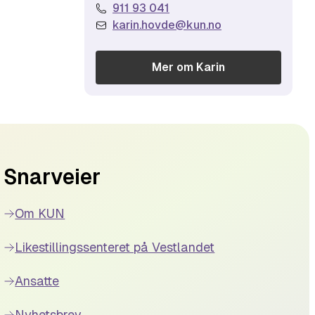
911 93 041
karin.hovde@kun.no
Mer om
Karin
Snarveier
Om KUN
Likestillingssenteret på Vestlandet
Ansatte
Nyhetsbrev