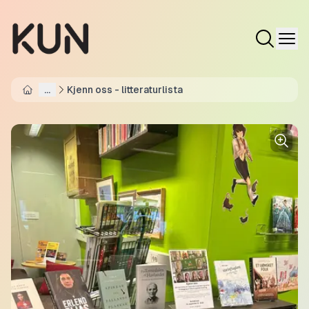
...
Kjenn oss - litteraturlista
Home