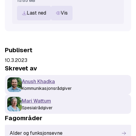
15.65 MB
viser hvordan vi sammen bygger et mer
Last ned
Vis
rettferdig samfunn.
Publisert
10.3.2023
Skrevet av
Anush Khadka
Kommunikasjonsrådgiver
Mari Wattum
Spesialrådgiver
Fagområde
r
Alder og funksjonsevne