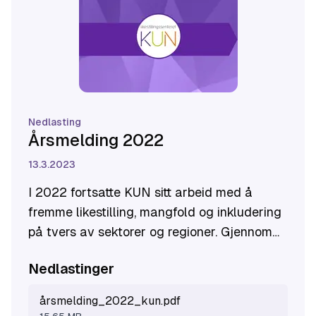
Nedlasting
Årsmelding 2022
13.3.2023
I 2022 fortsatte KUN sitt arbeid med å
fremme likestilling, mangfold og inkludering
på tvers av sektorer og regioner.
Gjennom
forskning, opplæring og samarbeid har vi
Nedlastinger
styrket innsatsen mot diskriminering og for
like rettigheter.
Årsmeldingen gir et innblikk i
årsmelding_2022_kun.pdf
prosjektene som har gjort en forskjell – og