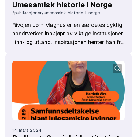
Umesamisk historie i Norge
/publikasjoner/umesamisk-historie-i-norge
Rivojen Jørn Magnus er en særdeles dyktig
håndtverker, innkjøpt av viktige institusjoner
i inn- og utland. Inspirasjonen henter han fra
den rike umesamisk kulturen, som var i ferd
med å forsvinne i Norge. Han har i en
årrekke jobbet for å ivareta umesamisk
språk, tradisjoner, mytologi og musikk blant
annet gjennom Umesamisk ressurssenter på
Hemnesberget. Han brenner for å
tilgjengeliggjøre sin umesamiske arv, og hva
dét innebærer fikk vi høre mer om da vi
møtte ham hjemme på Hemnesberget.
14. mars 2024