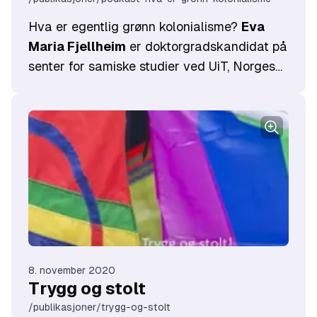
​Hva er egentlig grønn kolonialisme?
Eva
Maria Fjellheim
er doktorgradskandidat på
senter for samiske studier ved UiT, Norges
arktiske universitet og har nylig mottatt
Emma Goldman prisen for sin forskning.
Vi møtte henne i Tromsø for bedre å forstå
hva som ligger i dette begrepet grønn
kolonialisme be , og hvorfor det er viktig å
kjenne til dette fenomenet for å forstå blant
annet konfliktene rundt Fosen-saken.
8. november 2020
Trygg og stolt
/publikasjoner/trygg-og-stolt