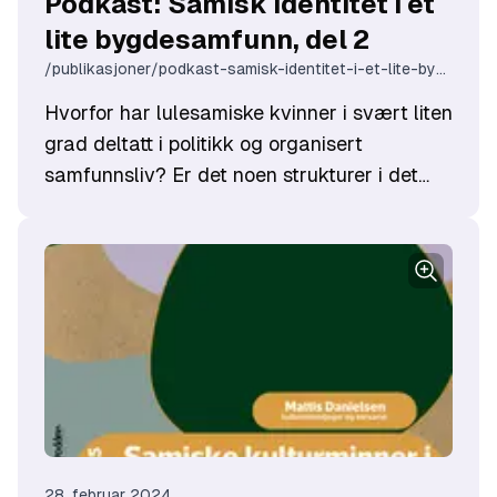
Podkast: Samisk identitet i et
lite bygdesamfunn, del 2
/publikasjoner/podkast-samisk-identitet-i-et-lite-bygdesamfunn-del-2
Hvorfor har lulesamiske kvinner i svært liten
grad deltatt i politikk og organisert
samfunnsliv? Er det noen strukturer i det
lulesamiske samfunnet som kan forklare
dette? Eller i forholdet mellom det
lulesamiske samfunnet og
majoritetssamfunnet? Og når lulesamiske
kvinner først organiserte seg: Hvordan
gjorde de det- og hvilken betydning har det
hatt? Statsviter
Harrieth Aira
fra
Árran
lulesamiske senter
, har nylig gitt ut boken:
Samiske kvinner og samfunnsdeltakelse: En
studie av lulesamiske kvinners
28. februar 2024