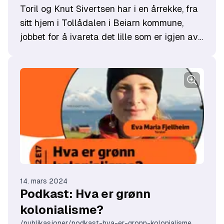
​Toril og Knut Sivertsen har i en årrekke, fra
sitt hjem i Tollådalen i Beiarn kommune,
jobbet for å ivareta det lille som er igjen av
pitesamisk kultur i Norge. Dette innebærer
levendegjøring av gammelt håndtverk, og
ikke minst registrering av eldre samiske
bosetninger og viktige kulturminneplasser. Vi
møtte ildsjelene på senteret deres
Dållågádden, og fikk både historier fra et
rikt liv og en innføring i pitesamisk historie.
14. mars 2024
Podkast: Hva er grønn
kolonialisme?
/publikasjoner/podkast-hva-er-gronn-kolonialisme