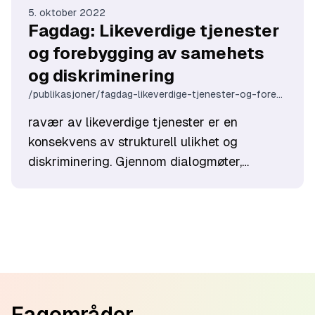
dokumentasjon av sørsamiske kulturminner
5. oktober 2022
er han lærer.
Fagdag: Likeverdige tjenester
og forebygging av samehets
og diskriminering
/publikasjoner/fagdag-likeverdige-tjenester-og-forebygging-av-samehets-og-diskriminering
ravær av likeverdige tjenester er en
konsekvens av strukturell ulikhet og
diskriminering. Gjennom dialogmøter,
gjennomført av KUN i 2021/2022 i Tromsø
kom det frem at likeverdige tjenester til
samisk befolkning er manglende eller
fraværende. Dette ble fremhevet som et
viktig satsningområde på dialogmøter. KUN
avholdt derfor webinar om likeverdige
Footer
tjenester og forebygging av samehets og
Fagområder