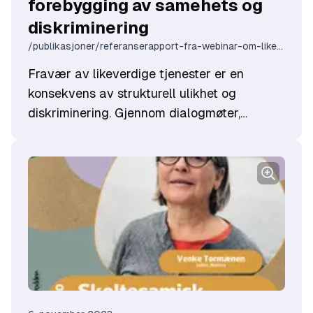
forebygging av samehets og
helsearbeidere, i hovedsak
diskriminering
helsesøstre/helsesykepleiere.
/publikasjoner/referanserapport-fra-webinar-om-likeverdige-tjenester-og-forebygging-av-samehets-og-diskriminering
Fravær av likeverdige tjenester er en
konsekvens av strukturell ulikhet og
diskriminering. Gjennom dialogmøter,
gjennomført av KUN i 2021/2022 i Tromsø
kom det frem at likeverdige tjenester til
samisk befolkning er manglende eller
fraværende. Dette ble fremhevet som et
viktig satsningområde på dialogmøter. KUN
avholdt derfor webinar om likeverdige
tjenester og forebygging av samehets og
diskriminering i samarbeid med Bufdir og
Sametinget 5. oktober 2022.