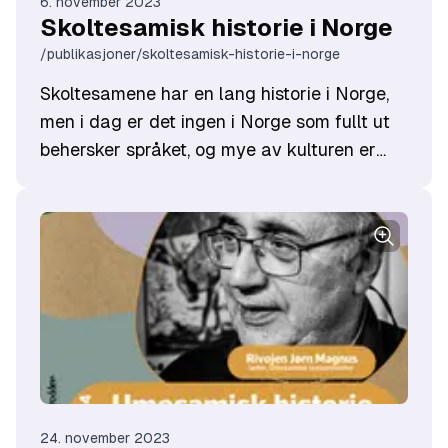
6. november 2023
Skoltesamisk historie i Norge
/publikasjoner/skoltesamisk-historie-i-norge
​Skoltesamene har en lang historie i Norge,
men i dag er det ingen i Norge som fullt ut
behersker språket, og mye av kulturen er
borte. Venke Tørmænen er leder for den
skoltesamiske foreningen Norros, og er
svært opptatt av å bevare og utvikle
skoltesamisk språk, kultur og historie. Hun
har vært en av drivkreftene bak Ä’vv
skoltesamisk museum i Neiden i Finnmark,
og vi møtte henne der til en spennende
innføring i skoltesamisk historie – og kultur.
24. november 2023