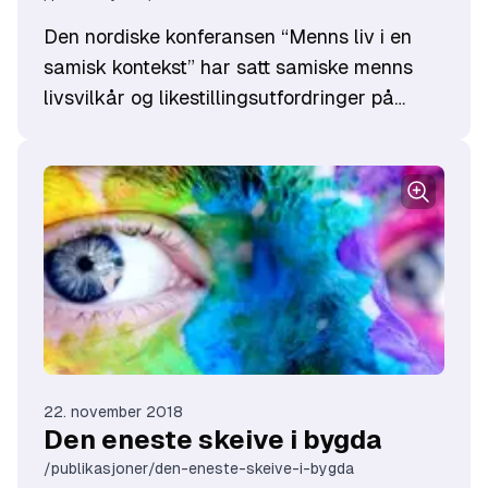
episoder av Likestillingspodden.
Den nordiske konferansen “Menns liv i en
samisk kontekst” har satt samiske menns
livsvilkår og likestillingsutfordringer på
dagsorden. Konferansen hadde som
hovedmål å vise mangfoldet blant samiske
menn, og hva de har å vinne på økt
likestilling.
22. november 2018
Den eneste skeive i bygda
/publikasjoner/den-eneste-skeive-i-bygda