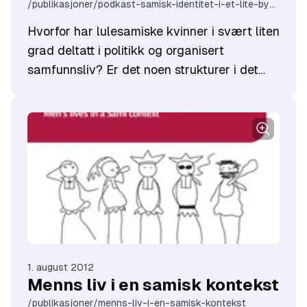
/publikasjoner/podkast-samisk-identitet-i-et-lite-bygdesamfunn-del-1
Hvorfor har lulesamiske kvinner i svært liten
grad deltatt i politikk og organisert
samfunnsliv? Er det noen strukturer i det
lulesamiske samfunnet som kan forklare
dette? Eller i forholdet mellom det
lulesamiske samfunnet og
majoritetssamfunnet? Og når lulesamiske
kvinner først organiserte seg: Hvordan
gjorde de det- og hvilken betydning har det
hatt? Statsviter
Harrieth Aira
fra
Árran
lulesamiske senter
, har nylig gitt ut boken:
Samiske kvinner og samfunnsdeltakelse: En
studie av lulesamiske kvinners
1. august 2012
medborgerskap
på Orkana forlag. Samtalen
Menns liv i en samisk kontekst
vi hadde med Aira ble grunnlag for to
/publikasjoner/menns-liv-i-en-samisk-kontekst