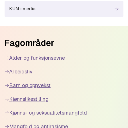
KUN i media
Footer
Fagområder
Alder og funksjonsevne
Arbeidsliv
Barn og oppvekst
Kjønnslikestilling
Kjønns- og seksualitetsmangfold
Mangfold og antirasisme