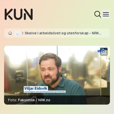
...
Skeive i arbeidslivet og utenforskap - NRK
Home
Møre og Romsdal
Foto:
Faksimile / NRK.no