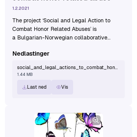
1.2.2021
The project ‘Social and Legal Action to
Combat Honor Related Abuses’ is
a Bulgarian-Norwegian collaborative
project conducted by the Center
Nedlastinger
for Sustainable Communities Development
(hereinafter CSCD), in cooperation
social_and_legal_actions_to_combat_honor_related_abuse.pdf
with Women Lawyers Association and KUN
1.44 MB
Centre for Equality and Diversity.
Last ned
Vis
The project was carried out from September
2019 to February 2021.