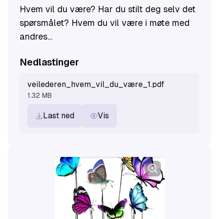
Hvem vil du være? Har du stilt deg selv det
spørsmålet? Hvem du vil være i møte med
andres
forventninger, krav og press? Hvordan er
Nedlastinger
det mulig å finne ut av hvem du er hvis du
hele tiden blir
veilederen_hvem_vil_du_være_1.pdf
fortalt hvem du bør være? Hvem ønsker du
1.32 MB
å være i møte med andre som utsettes for
Last ned
Vis
eller utøver
negativ sosial kontroll?