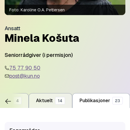
Foto:
Karoline O.A. Pettersen
Ansatt
Minela Košuta
Seniorrådgiver (i permisjon)
75 77 90 50
post@kun.no
urser
Aktuelt
Publikasjoner
4
14
23