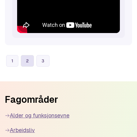
1
2
3
Footer
Fagområder
Alder og funksjonsevne
Arbeidsliv