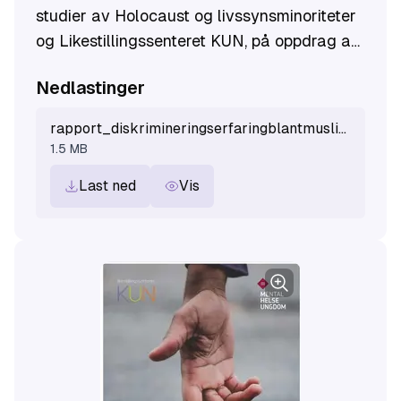
studier av Holocaust og livssynsminoriteter
og Likestillingssenteret KUN, på oppdrag av
Integrerings- og mangfoldsdirektoratet
Nedlastinger
(IMDi).
rapport_diskrimineringserfaringblantmuslimer.pdf
1.5 MB
Last ned
Vis