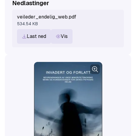
Nedlastinger
beskrives.
veileder_endelig_web.pdf
534.54 KB
Last ned
Vis