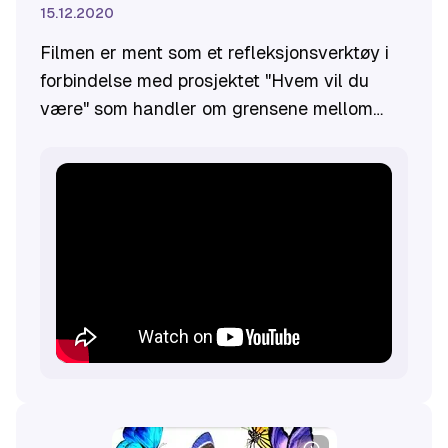
15.12.2020
Filmen er ment som et refleksjonsverktøy i
forbindelse med prosjektet "Hvem vil du
være" som handler om grensene mellom
positiv og negativ sosial kontroll. I filmen blir
vi kjent med David og hvilke utfordringer
han har.