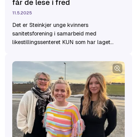
får de lese i fred
11.5.2025
Det er Steinkjer unge kvinners
sanitetsforening i samarbeid med
likestillingssenteret KUN som har laget
doavisa, først for ungdomsskoler og nå
også ...