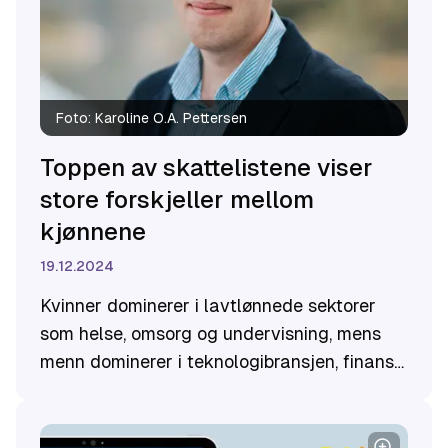
Foto:
Karoline O.A. Pettersen
Toppen av skattelistene viser
store forskjeller mellom
kjønnene
19.12.2024
Kvinner dominerer i lavtlønnede sektorer
som helse, omsorg og undervisning, mens
menn dominerer i teknologibransjen, finans
og ledende stillinger. Hvorfor velger vi så
forskjellig?