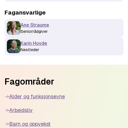
Fagansvarlige
Ane Straume
Seniorrådgiver
Karin Hovde
Nestleder
Footer
Fagområder
Alder og funksjonsevne
Arbeidsliv
Barn og oppvekst