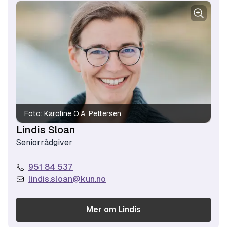
Foto:
Karoline O.A. Pettersen
Lindis Sloan
Seniorrådgiver
951 84 537​
lindis.sloan@kun.no
Mer om
Lindis