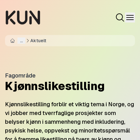
...
Aktuelt
Home
Fagområde
Kjønnslikestilling
Kjønnslikestilling forblir et viktig tema i Norge, og
vi jobber med tverrfaglige prosjekter som
belyser kjønn i sammenheng med inkludering,
psykisk helse, oppvekst og minoritetsspørsmål
for å fremme likestilling på tvers av kjønn og