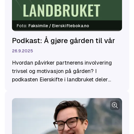
Foto:
Faksimile / Eierskifteboka.no
Podkast: Å gjøre gården til vår
26.9.2025
Hvordan påvirker partnerens involvering
trivsel og motivasjon på gården? I
podkasten Eierskifte i landbruket deler
KUNs nestleder Karin Hovde erfaringer fra
tidligere prosjekter om betydning av
partners involvering på gårdsbruket som ble
gjennomført i samarbeid med Ruralis og
Nibio.