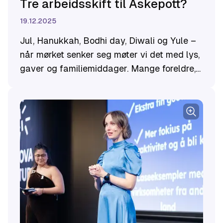
Tre arbeidsskift til Askepott?
19.12.2025
Jul, Hanukkah, Bodhi day, Diwali og Yule –
når mørket senker seg møter vi det med lys,
gaver og familiemiddager. Mange foreldre,
og særlig mødre, sliter seg ut på å skape
høytidsmagi. Hva kan gjøres for en mer
likestilt og cool jul?