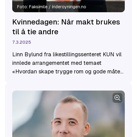
Foto:
Faksimile / Inderoyningen.no
Kvinnedagen: Når makt brukes
til å tie andre
7.3.2025
Linn Bylund fra likestillingssenteret KUN vil
innlede arrangementet med temaet
«Hvordan skape trygge rom og gode måter
å reagere mot hersketeknikker på».
Presentasjonen vil koble sammen
hersketeknikker, makt og normkritikk før det
åpnes for erfaringsdeling i salen.