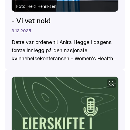
Foto:
Heidi Henriksen
- Vi vet nok!
3.12.2025
Dette var ordene til Anita Hegge i dagens
første innlegg på den nasjonale
kvinnehelsekonferansen - Women's Health
Works - vi arrangerte sammen med Kimiya
Sajjadi i Big Enough Global 26.november
2025.