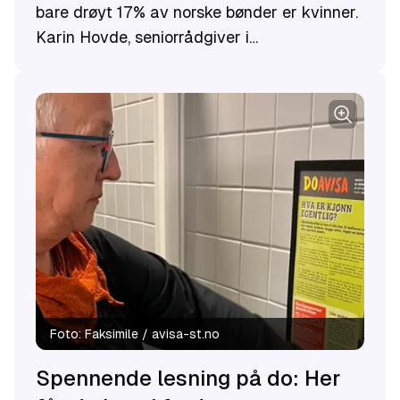
bare drøyt 17% av norske bønder er kvinner.
Karin Hovde, seniorrådgiver i
likestillingssenteret KUN, kaller det et
«tulletall» som er misvisende og uheldig.
Foto:
Faksimile / avisa-st.no
Spennende lesning på do: Her