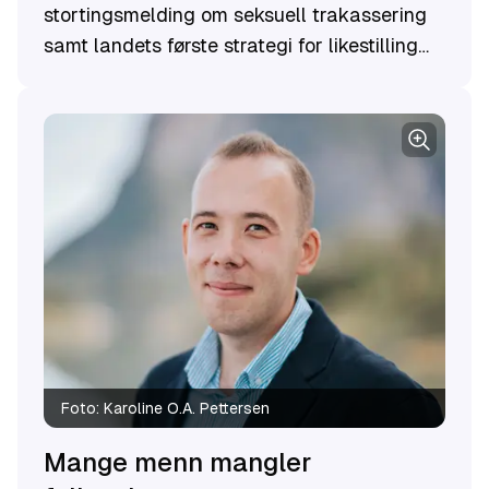
stortingsmelding om seksuell trakassering
samt landets første strategi for likestilling
mellom menn og kvinner. Dette markerer et
betydelig skritt fremover i arbeidet for å
skape et mer likestilt og trygt samfunn.
Foto:
Karoline O.A. Pettersen
Mange menn mangler