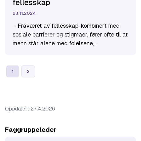
fellesskap
23.11.2024
– Fraværet av fellesskap, kombinert med
sosiale barrierer og stigmaer, fører ofte til at
menn står alene med følelsene,
usikkerhetene og utfordringene sine. Mange
vet heller ikke hvordan de skal søke hjelp,
sier rådgiver ved Likestillingssenteret KUN,
1
2
Kirill Gurvich.
Oppdatert
27.4.2026
Faggruppeleder