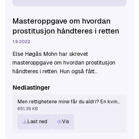
​Masteroppgave om hvordan
prostitusjon håndteres i retten
1.9.2022
Else Høgås Mohn har skrevet
masteroppgave om hvordan prostitusjon
håndteres i retten. Hun også fått
tildelt
likestillingssenteret KUNs stipend
Nedlastinger
2022
for dette arbeidet. Hennes
masteroppgave har tittelen "Men
Men rettighetene mine får du aldri? En kvinnerettslig analyse av hvordan prostitusjon håndteres i retten.pdf
rettighetene mine får du aldri? En
651.39 KB
kvinnerettslig analyse av hvordan
Last ned
Vis
prostitusjon håndteres i retten."