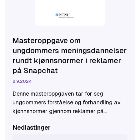
Masteroppgave om
ungdommers meningsdannelser
rundt kjønnsnormer i reklamer
på Snapchat
2.9.2024
Denne masteroppgaven tar for seg
ungdommers forståelse og forhandling av
kjønnsnormer gjennom reklamer på
Snapchat. Det empiriske materiale er hentet
Nedlastinger
fra seks fokusgruppeintervjuer med totalt
23 ungdommer mellom 16-19 år. Formålet