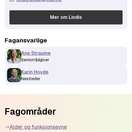
Mer om
Lindis
Fagansvarlige
Ane Straume
Seniorrådgiver
Karin Hovde
Nestleder
Footer
Fagområder
Alder og funksjonsevne