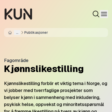
...
Publikasjoner
Home
Fagområde
Kjønnslikestilling
Kjønnslikestilling forblir et viktig tema i Norge, og
vi jobber med tverrfaglige prosjekter som
belyser kjønn i sammenheng med inkludering,
psykisk helse, oppvekst og minoritetsspørsmål
for å fremme likestilling på tvers av kjønn og