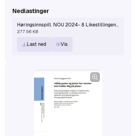
Nedlastinger
Høringsinnspill. NOU 2024- 8 Likestillingens neste steg – fra likestillingssenteret KUN og Likestillingssenteret.pdf
277.56 KB
Last ned
Vis