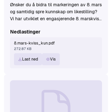
Ønsker du å bidra til markeringen av 8. mars
og samtidig spre kunnskap om likestilling?
Vi har utviklet en engasjerende 8. marskviss
som er tilgjengelig for alle som ønsker å
Nedlastinger
arrangere sitt eget kvinnedagsarrangement!
8.mars-kviss_kun.pdf
272.87 KB
Last ned
Vis