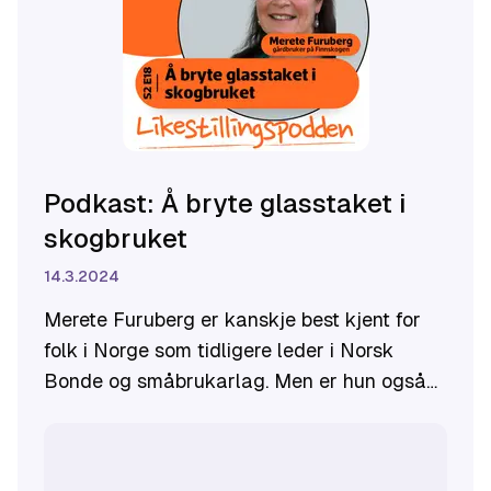
Podkast: Å bryte glasstaket i
skogbruket
14.3.2024
​Merete Furuberg er kanskje best kjent for
folk i Norge som tidligere leder i Norsk
Bonde og småbrukarlag. Men er hun også
en kvinne som har brutt glasstaket gjentatte
ganger, og blant annet var hun første kvinne
i verden som tok doktorgrad i skogbrukets