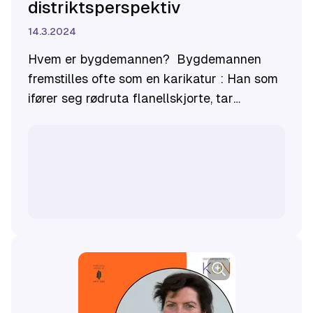
distriktsperspektiv
14.3.2024
Hvem er bygdemannen? Bygdemannen
fremstilles ofte som en karikatur : Han som
ifører seg rødruta flanellskjorte, tar
geværet på skuldra og hiver seg på ATV’en.
Han som ble igjen når kvinnene dro.​
Vi møtte sosiolog
Bjørn Egil Flø
til en prat
om hvordan mannsrollen på bygda har
endra seg de siste årene, og hva som er de
reelle utfordringene for bygdemannen i dag.