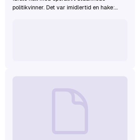
politikvinner. Det var imidlertid en hake:
kvinnene måtte bære skjørt, sommer som
vinter. Gro Smedsrud var en av disse
kvinnene. Hun ble senere første kvinne i flere
lederstillinger i politiet, herunder som Oslos
første kvinnelige stasjonssjef. I denne
episoden av Likestillingspodden forteller
Gro om det å være kvinne i politiet, og om
kampen for å få lov til å gå med bukser.